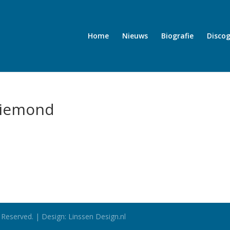
Home
Nieuws
Biografie
Discog
hiemond
 Reserved. | Design: Linssen Design.nl