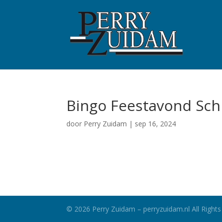
Bingo Feestavond Sc
door
Perry Zuidam
|
sep 16, 2024
©
2026
Perry Zuidam – perryzuidam.nl All Rights