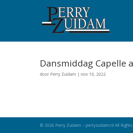
Dansmiddag Capelle aa
door
Perry Zuidam
|
nov 10, 2022
©
2026
Perry Zuidam – perryzuidam.nl All Rights