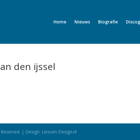
Home
Nieuws
Biografie
Discog
n den ijssel
 Reserved. | Design: Linssen Design.nl