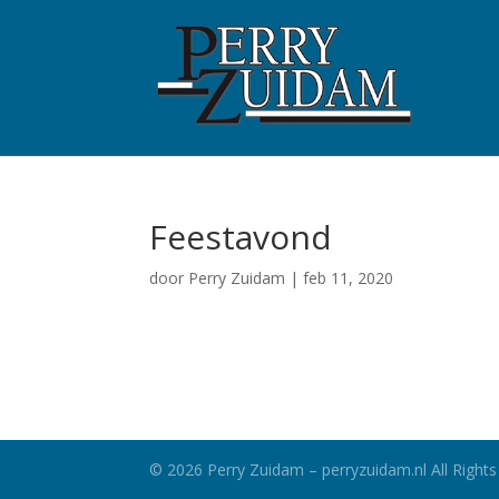
Feestavond
door
Perry Zuidam
|
feb 11, 2020
©
2026
Perry Zuidam – perryzuidam.nl All Rights