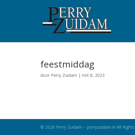
feestmiddag
door
Perry Zuidam
|
mrt 8, 2023
©
2026
Perry Zuidam – perryzuidam.nl All Rights