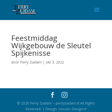
Feestmiddag
Wijkgebouw de Sleutel
Spijkenisse
door
Perry Zuidam
|
okt 3, 2022
©
2026
Perry Zuidam – perryzuidam.nl All Rights
Reserved. | Design: Linssen Design.nl