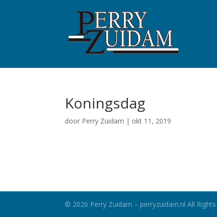
Koningsdag
door
Perry Zuidam
|
okt 11, 2019
©
2026
Perry Zuidam – perryzuidam.nl All Rights