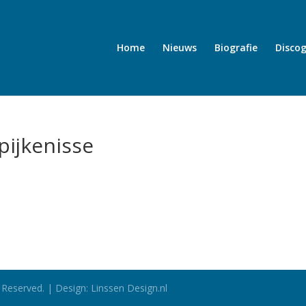
Home
Nieuws
Biografie
Discog
pijkenisse
 Reserved. | Design: Linssen Design.nl