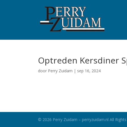
Optreden Kersdiner S
door
Perry Zuidam
|
sep 16, 2024
©
2026
Perry Zuidam – perryzuidam.nl All Rights