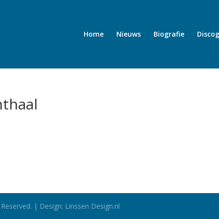
Home
Nieuws
Biografie
Discog
thaal
 Reserved. | Design: Linssen Design.nl