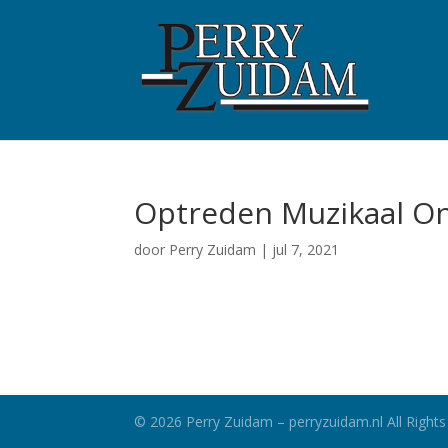
Optreden Muzikaal On
door
Perry Zuidam
|
jul 7, 2021
©
2026
Perry Zuidam – perryzuidam.nl All Rights