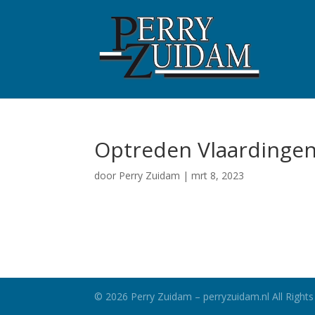
Optreden Vlaardinge
door
Perry Zuidam
|
mrt 8, 2023
©
2026
Perry Zuidam – perryzuidam.nl All Rights