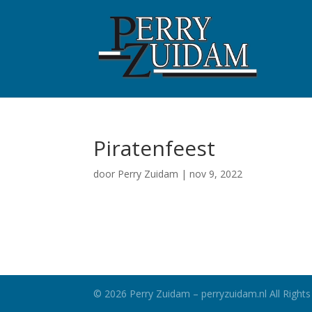
Piratenfeest
door
Perry Zuidam
|
nov 9, 2022
©
2026
Perry Zuidam – perryzuidam.nl All Rights