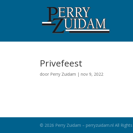
Privefeest
door
Perry Zuidam
|
nov 9, 2022
©
2026
Perry Zuidam – perryzuidam.nl All Rights