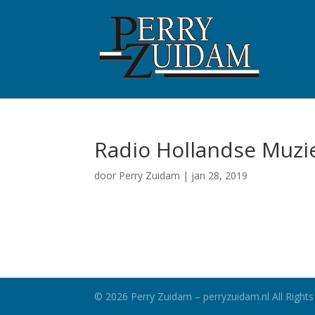
Radio Hollandse Muzi
door
Perry Zuidam
|
jan 28, 2019
©
2026
Perry Zuidam – perryzuidam.nl All Rights