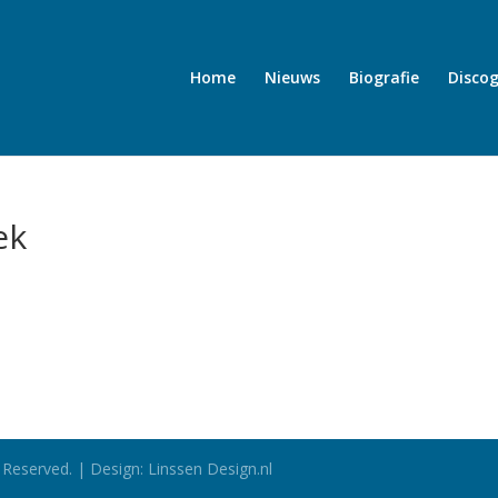
Home
Nieuws
Biografie
Discog
ek
 Reserved. | Design: Linssen Design.nl