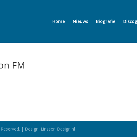
Home
Nieuws
Biografie
Discog
oon FM
 Reserved. | Design: Linssen Design.nl