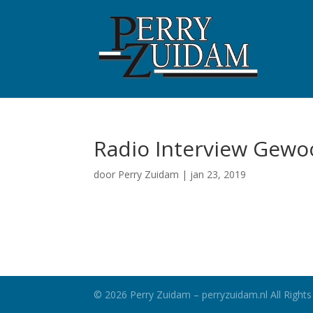
Radio Interview Gew
door
Perry Zuidam
|
jan 23, 2019
©
2026
Perry Zuidam – perryzuidam.nl All Rights