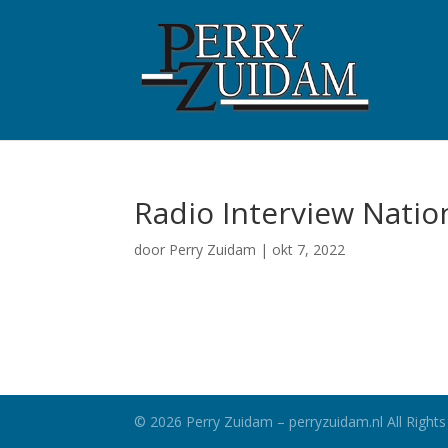
Radio Interview Natio
door
Perry Zuidam
|
okt 7, 2022
©
2026
Perry Zuidam – perryzuidam.nl All Rights