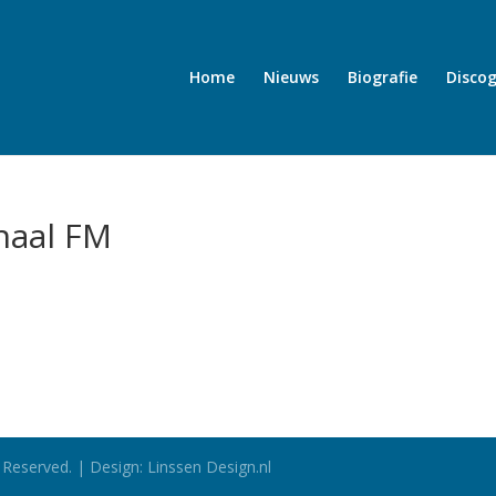
Home
Nieuws
Biografie
Discog
naal FM
 Reserved. | Design: Linssen Design.nl