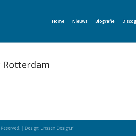
Home
Nieuws
Biografie
Discog
k Rotterdam
 Reserved. | Design: Linssen Design.nl