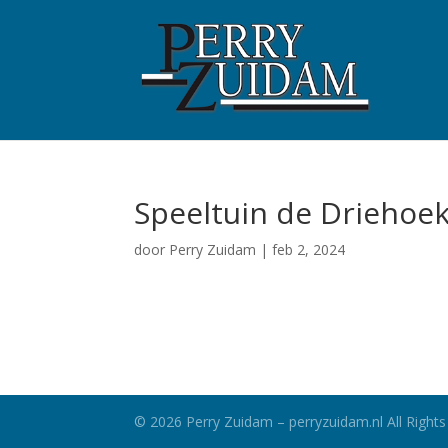
Speeltuin de Driehoe
door
Perry Zuidam
|
feb 2, 2024
©
2026
Perry Zuidam – perryzuidam.nl All Rights