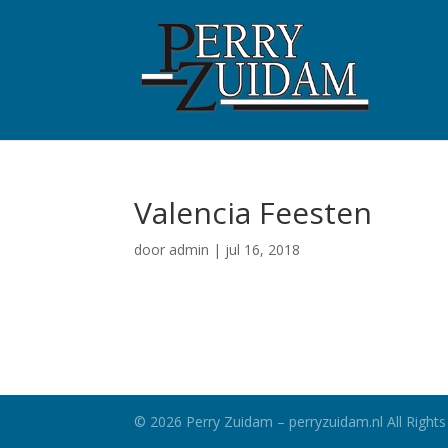
Valencia Feesten
door
admin
|
jul 16, 2018
©
2026
Perry Zuidam – perryzuidam.nl All Rights